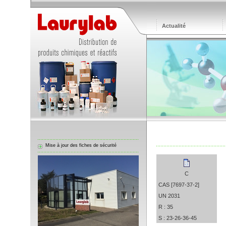
Actualité
Mise à jour des fiches de sécurité
C
CAS [7697-37-2]
UN 2031
R : 35
S : 23-26-36-45